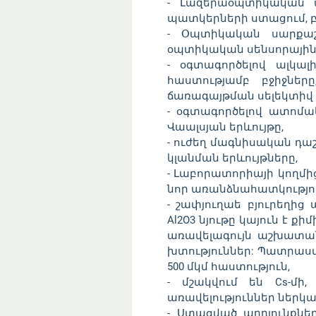
- Լազերաօպտիկական պ
պատկերների ստացում, 
- Օպտիկական սարքաշի
օպտիկական սենսորային 
- օգտագործելով ալկա
հաստությամբ բջիջները
ճառագայթման սելեկտիվ 
- օգտագործելով ատոմակ
Վաալսյան երևույթը,
- ուժեղ մագնիսական դա
կլանման երևույթները,
- Լաբորատորիայի կողմ
նոր առանձնահատկությու
- շափյուղաե բյուրեղից
Al2O3 նյութը կայուն է 
առավելագույն աշխատան
խտություններ: Պատրաստ
500 մկմ հաստություն,
- մշակվում են Cs-մի
առավելություններ ներկա
- Ստացված արդյունքներ