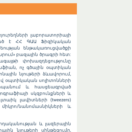
յուրեղների լաբորատորիայի
ված է ՀՀ ԳԱԱ Ֆիզիկական
եության ենթակառուցվածքի
ում» բազային ծրագրի հետ:
ագայթի փոխազդեցությունը
աֆիան, ոչ գծային օպտիկան
նային նյութերի ձևավորում,
ով օպտիկական սոլիտոնների
ահպանում և հասցեագրված
ոգրաֆիայի սկզբունքների և
աիկ լավիտների (tweezers)
ն միկրո/նանոմասնիկների և
դականության և լազերային
ին նյութերի սինթեզումը,