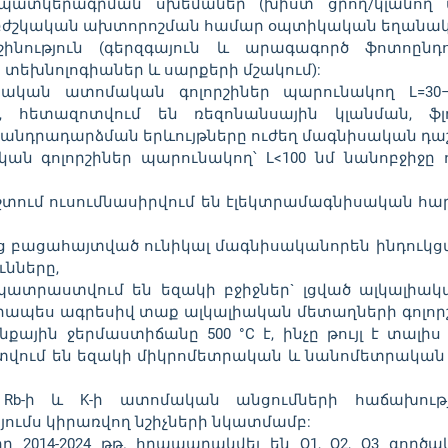
ատկերագրման սխեմաներ (խիստ ցրող/կլանող մի
բժշկական ախտորոշման համար օպտիկական եղանակն
նություն (գերզգայուն և արագագործ ֆոտոընդո
տեխնոլոգիաներ և սարքերի մշակում):
լիական ատոմական գոլորշիներ պարունակող L=30
, հետազոտվում են ռեզոնանսային կլանման, ֆլո
անդրադարձման երևույթները ուժեղ մագնիսական դա
ան գոլորշիներ պարունակող՝ L<100 նմ նանոբջիջը 
շտում ուսումնասիրվում են էլեկտրամագնիսական հ
ից բացահայտված ունիկալ մագնիսականորեն ինդուկ
նները,
 պատրաստվում են եզակի բջիջներ` լցված ալկալիակ
քիմիապես ագրեսիվ տաք ալկալիական մետաղների գոլո
քային ջերմաստիճանը 500 °C է, ինչը թույլ է տալ
վում են եզակի միկրոմետրական և նանոմետրական բջի
, Rb-ի և K-ի ատոմական անցումների հաճախությ
յումս կիրառվող նշիչների նկատմամբ:
ը 2014-2024 թթ. հրապարակվել են Q1, Q2, Q3 գործա