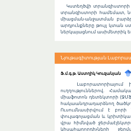
Կստեղծվի տրանզիստորի փո
տրանզիստորի համեմատ, նմ
միացման-անջատման բարձր
արդյունքները թույլ կտան 
ներկայացնում ասիմետրիկ 
Նյութագիտության Լաբորա
Ֆ.մ.գ.թ. Աստղիկ Կուզանյան
Լաբորատորիայում իրակ
ուղղություններով. Համա
միաֆոտոն դետեկտորի (ՋՄՖ
հակաանդրադարձնող ծածկու
Ուսումնասիրվում է բորի ն
փուլագոյացման և կրիտիկա
վրա հիմնված ջերմաէլեկտր
կիսահաղորդիչների ջերմ