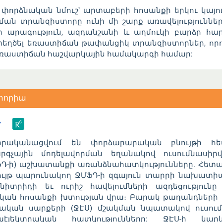
րձնական նմուշ՝ արտաբերի հոսանքի երկու կայո
ան տրանզիստորը ունի մի շարք առավելություններ.
 արագություն, ազդանշանի և աղմուկի բարձր հար
ստեղծել եռաստիճան թափանցիկ տրանզիստորներ, որո
եռաստիճան հաշվարկային համակարգի համար:
տորիա
անացվում են փորձարարական բնույթի հետա
կարգչային մոդելավորման եղանակով ուսումնասիր
Դ-ի) աշխատանքի առանձնահատկությունները. Հետազ
յթ պարունակող ՋՄՖԴ-ի զգայուն տարրի նախատիպ
իտրիդի եւ ուրիշ հավելումների ազդեցությունը B
կան հոսանքի խտության վրա։ Բարակ թաղանդների
ական սարքերի (ՋԷՍ) մշակման նպատակով ուսում
աէլեկտրական հատկությունները: ՋԷՍ-ի կարև