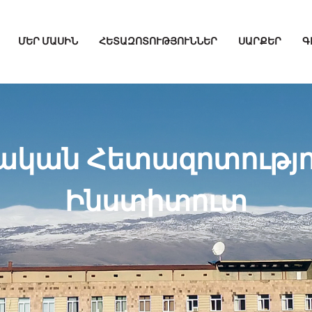
ՄԵՐ ՄԱՍԻՆ
ՀԵՏԱԶՈՏՈՒԹՅՈՒՆՆԵՐ
ՍԱՐՔԵՐ
Գ
ական Հետազոտությո
Ինստիտուտ