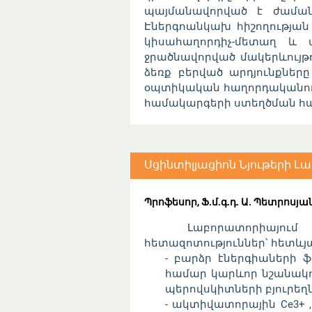
պայմանավորված է ժաման
Էներգոանկախ հիշողության 
կիսահաղորդիչ-մետաղ և մ
ջրածնավորված մակերևույթո
ձեռք բերված արդյունքները
օպտիկական հաղորդականութ
համակարգերի ստեղծման հ
Սցինտիլյացիոն Նյութերի 
Պրոֆեսոր, Ֆ.մ.գ.դ. Ա. Պետրոսյա
Լաբորատորիայում իր
հետազոտություններ՝ հետևյա
- բարձր էներգիաների 
համար կարևոր նշանակո
պերովսկիտների բյուրե
- ակտիվատորային Ce3+ ,