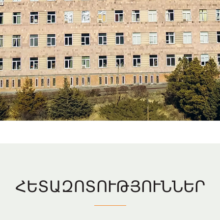
ՀԵՏԱԶՈՏՈՒԹՅՈՒՆՆԵՐ