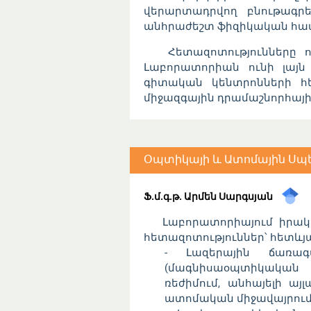
վերարտադրվող բնութագրե
անհրաժեշտ ֆիզիկական հատ
Հետազոտությունները ու
Լաբորատորիան ունի լայն
գիտական կենտրոնների հ
միջազգային դրամաշնորհայ
Օպտիկայի և Ատոմային Ս
Ֆ.մ.գ.թ. Արմեն Սարգսյան
Լաբորատորիայում իրակա
հետազոտություններ՝ հետևյալ
- Լազերային ճառագ
(մագնիսաօպտիկական 
ռեժիմում, անհայելի այ
ատոմական միջավայրում և