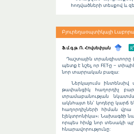
հոդվածների տեսքով և զ
Բյուրեղաօպտիկայի Լաբո
Ֆ.մ.գ.թ. Ռ. Հովսեփյան
Դաշտային տրանզիստորը (F
պետք է նշել, որ FET-ը – տ
նոր տարրական բազա:
Ներկայումս ինտենսիվ աշ
թափանցիկ հաղորդիչ բա
տրամաբանության նկատմամ
ակնհայտ են՝ կոդերը կարճ 
հաղորդիչների հիման վրա
էլեկտրոնիկա»։ Նախագծի ն
որպես հիմք նոր տեսակի պր
հնարավորությունը: