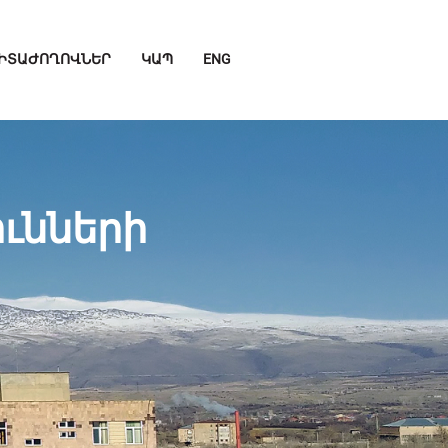
ԻՏԱԺՈՂՈՎՆԵՐ
ԿԱՊ
ENG
ւնների