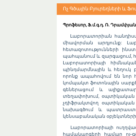
Ոչ Գծային Բյուրեղների և 
Պրոֆեսոր, Ֆ.մ.գ.դ. Ռ. Դրամփյան
Լաբորատորիան հանդիսանու
միավորման արդյունք: Լ
հետազոտությունների ինս
պահպանում և զարգացում, 
Լաբորատորիայի հիմնական
պինդմարմնային և հեղուկ 
որոնք ապահովում են նոր հ
կոմպակտ ֆոտոնային սարքե
գեներացում և ալիքատար
տեղափոխում, օպտիկական ս
չդիֆրակտվող օպտիկական բ
նախագծում և պատրաստում 
կենսաբանական օբյեկտների
Լաբորատորիայի ուղղվածո
համակարգերի համար ոչ-գ