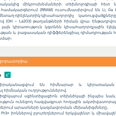
ակակից միկրոսխեմաների տեխնոլոգիայի հետ նր
համակարգերում (RRAM) ուսումնասիրվում են Li, Ga
ետաղ-դիէլեկտրիկ-կիսահաղորդիչ կառուցվածքնե
վ (OH – La2O3) թաղանթների հիման վրա։ Ենթադրվու
 լայն կիրառություն կգտնեն կիսահաղորդչային էլելկ
յան և բացասական դիֆֆերենցիալ դիմադրության հի
ամար։
Լաբորատորիա
ն
ականացվում են հիմնարար և կիրառական բ
լ հիմնական ուղղություններով.
ֆիզիկայում սցինտիլյացիոն տեխնիկայի ինչպես նաև
ւթյուն ունեցող հազվագյուտ հողային ակտիվատորայ
ղներում արատների կազմավորման մեխանիզմները,
 Pr3+ իոններով բյուրեղներում երկվալենտ և միավալ