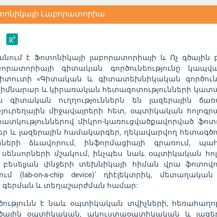
Ֆոտոնիկայի Լաբորատորիա
մ է Ֆոտոնիկայի լաբորատորիայի և Ոչ գծային բ
աբորատորիայի գիտական գործունեությունը կապ
տիտուտի «Գիտական և գիտատեխնիկական գործուն
հիմնարար և կիրառական հետազոտությունների կատար
 գիտական ուղղություններն են լազերային ճառ
բյուրեղային միջավայրերի հետ, օպտիկական հոլոգր
ատկություններով միկրո-կառուցվածքավորված ֆոտո
ր և լազերային համակարգեր, ղեկավարվող հետագծ
ների ձևավորում, ինֆորմացիայի գրառում, պ
ենսորների մշակում, ինչպես նաև օպտիկական հոլ
եսելյան փնջերի տեխնիկայի հիման վրա ֆոտովոլտ
(lab-on-a-chip device)՝ դիէլեկտրիկ, մետաղակա
 գերման և տեղաշարժման համար:
ւթյունն է նաև օպտիկական տվիչների, հեռահաղոր
ծային օպտիկական, ակուստաօպտիկական և լազերայ